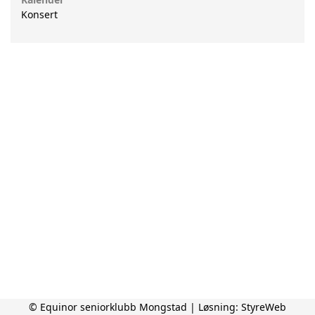
Konsert
© Equinor seniorklubb Mongstad | Løsning:
StyreWeb